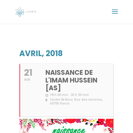
AVRIL, 2018
21
NAISSANCE DE
L'IMAM HUSSEIN
AVR
[AS]
18 h 00 min - 20 h 30 min
Centre Al-Nour
, Rue des verreries,
69700 Givors