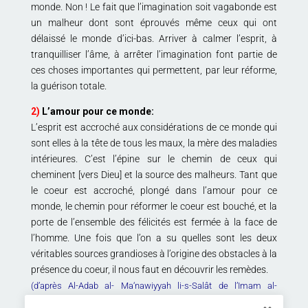
monde. Non ! Le fait que l’imagination soit vagabonde est
un malheur dont sont éprouvés même ceux qui ont
délaissé le monde d’ici-bas. Arriver à calmer l’esprit, à
tranquilliser l’âme, à arrêter l’imagination font partie de
ces choses importantes qui permettent, par leur réforme,
la guérison totale.
2)
L’amour pour ce monde:
L’esprit est accroché aux considérations de ce monde qui
sont elles à la tête de tous les maux, la mère des maladies
intérieures. C’est l’épine sur le chemin de ceux qui
cheminent [vers Dieu] et la source des malheurs. Tant que
le coeur est accroché, plongé dans l’amour pour ce
monde, le chemin pour réformer le coeur est bouché, et la
porte de l’ensemble des félicités est fermée à la face de
l’homme. Une fois que l’on a su quelles sont les deux
véritables sources grandioses à l’origine des obstacles à la
présence du coeur, il nous faut en découvrir les remèdes.
(d’après Al-Adab al- Ma‘nawiyyah li-s-Salât de l’Imam al-
Khomeynî(qs) – Maqâlat 1 – Chap 10 (2))