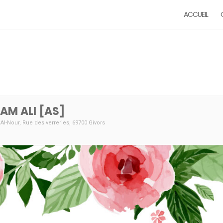
ACCUEIL
AM ALI [AS]
 Al-Nour
, Rue des verreries, 69700 Givors