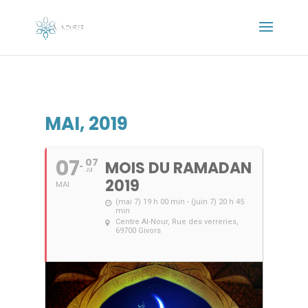
MAI, 2019
07
07
MOIS DU RAMADAN
JUI
2019
MAI
(mai 7) 19 h 00 min - (juin 7) 20 h 45
min
Centre Al-Nour
, Rue des verreries,
69700 Givors