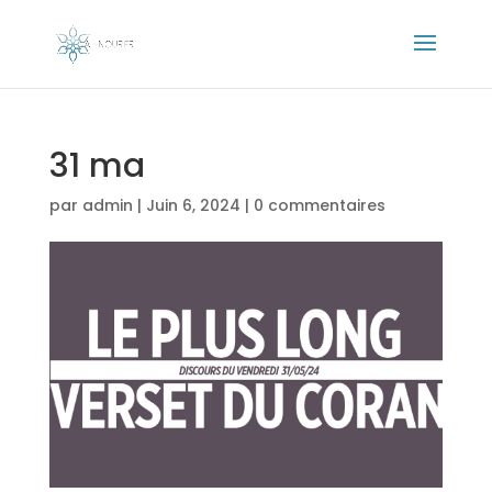
31 ma
par
admin
|
Juin 6, 2024
|
0 commentaires