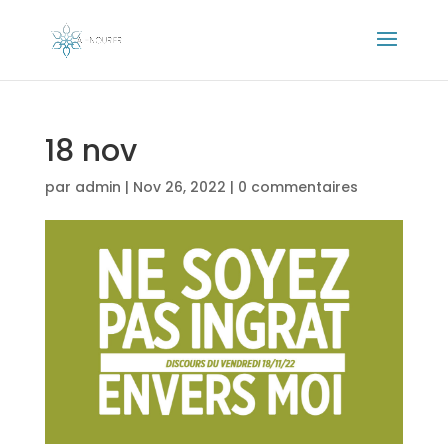
18 nov
par
admin
|
Nov 26, 2022
|
0 commentaires